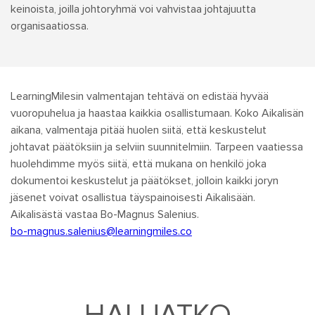
keinoista, joilla johtoryhmä voi vahvistaa johtajuutta
organisaatiossa.
LearningMilesin valmentajan tehtävä on edistää hyvää
vuoropuhelua ja haastaa kaikkia osallistumaan. Koko Aikalisän
aikana, valmentaja pitää huolen siitä, että keskustelut
johtavat päätöksiin ja selviin suunnitelmiin. Tarpeen vaatiessa
huolehdimme myös siitä, että mukana on henkilö joka
dokumentoi keskustelut ja päätökset, jolloin kaikki joryn
jäsenet voivat osallistua täyspainoisesti Aikalisään.
Aikalisästä vastaa Bo-Magnus Salenius.
bo-magnus.salenius@learningmiles.co