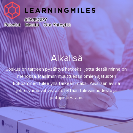
ADVISORY
Palvelut
Meistä
Ota Yhteyttä
Aikalisä
Joskus on tarpeen pysähtyä hetkeksi, jotta tietää minne on
menossa. Maailman muuttuessa omien ajatusten
kokoaminen tulee yhä tärkeämmäksi. Aikalisän avulla
johtoryhmä vahvistaa otettaan tulevaisuudesta ja
johtajuudestaan.