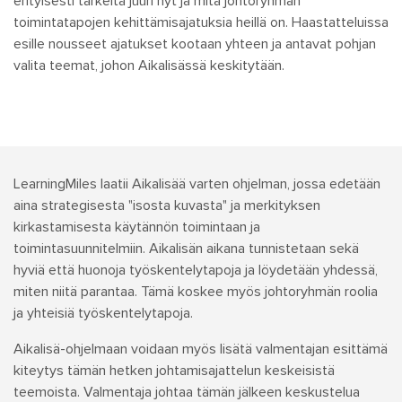
erityisesti tärkeitä juuri nyt ja mitä johtoryhmän
toimintatapojen kehittämisajatuksia heillä on. Haastatteluissa
esille nousseet ajatukset kootaan yhteen ja antavat pohjan
valita teemat, johon Aikalisässä keskitytään.
LearningMiles laatii Aikalisää varten ohjelman, jossa edetään
aina strategisesta "isosta kuvasta" ja merkityksen
kirkastamisesta käytännön toimintaan ja
toimintasuunnitelmiin. Aikalisän aikana tunnistetaan sekä
hyviä että huonoja työskentelytapoja ja löydetään yhdessä,
miten niitä parantaa. Tämä koskee myös johtoryhmän roolia
ja yhteisiä työskentelytapoja.
Aikalisä-ohjelmaan voidaan myös lisätä valmentajan esittämä
kiteytys tämän hetken johtamisajattelun keskeisistä
teemoista. Valmentaja johtaa tämän jälkeen keskustelua