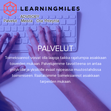
ADVISORY
Palvelut
Meistä
Ota Yhteyttä
PALVELUT
Toimeksiannot voivat olla laajoja taikka rajatumpia asiakkaan
toiveiden mukaan. Palvelujemme tavoitteena on antaa
yrityksille ja yksilöille eväät nopeassa muutostahdissa
toimimiseen. Räätälöimme toimeksiannot asiakkaan
tarpeiden mukaan.